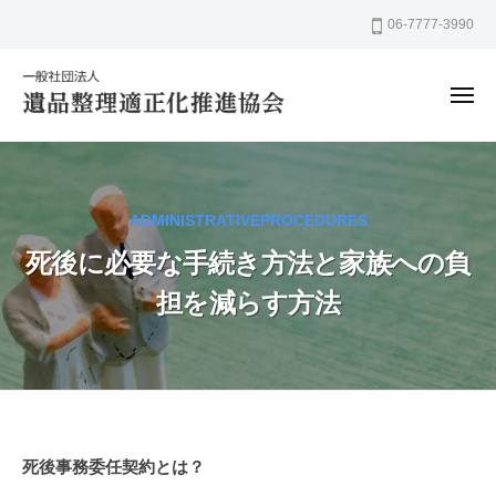
一
ー
コ
06-7777-3990
般
ン
社
テ
団
メ
ン
法
ニ
ュ
人
ツ
一
ー
遺
へ
般
品
ス
社
整
ADMINISTRATIVEPROCEDURES
キ
団
理
ッ
死後に必要な手続き方法と家族への負
法
適
プ
正
人
担を減らす方法
化
遺
推
品
進
整
協
理
会
適
死
死後事務委任契約とは？
正