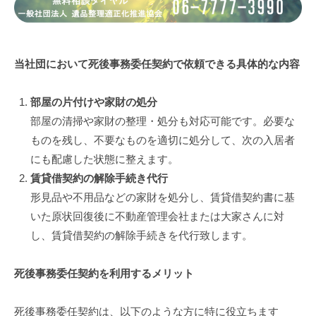
へ
の
当社団において死後事務委任契約で依頼できる具体的な内容
負
担
部屋の片付けや家財の処分
を
部屋の清掃や家財の整理・処分も対応可能です。必要な
ものを残し、不要なものを適切に処分して、次の入居者
減
にも配慮した状態に整えます。
ら
賃貸借契約の解除手続き代行
す
形見品や不用品などの家財を処分し、賃貸借契約書に基
いた原状回復後に不動産管理会社または大家さんに対
方
し、賃貸借契約の解除手続きを代行致します。
法
死後事務委任契約を利用するメリット
2025
年
死後事務委任契約は、以下のような方に特に役立ちます
8