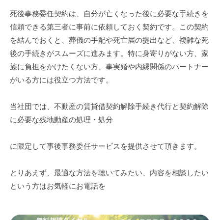
後
化
死後事務委任契約は、自分が亡くなった後に必要な手続きを
推
に
信頼できる第三者に事前に依頼しておく契約です。この契約
進
必
を結んでおくと、葬儀の手配や死亡届の提出など、複雑な死
協
後の手続きがスムーズに進みます。特に身寄りがない方、家
要
会
族に負担をかけたくない方、事実婚や内縁関係のパートナー
な
がいる方には役立つ方法です。
手
当社団では、不動産の賃貸借契約解除手続き代行と契約解除
続
に必要な残地動産の処理・処分
き
方
に限定して事後事務委任サービスを提供させて頂きます。
法
とりあえず、最適な方法を聴いてみたい、内容を相談したい
と
という方はお気軽にお電話を
家
族