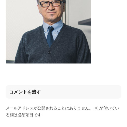
川
化
推
さ
進
ん
協
会
2024
年
11
月
21
日
by
hori
コメントを残す
メールアドレスが公開されることはありません。
※
が付いてい
る欄は必須項目です