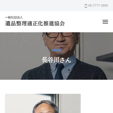
一
ー
コ
06-7777-3990
般
ン
社
テ
団
メ
ン
法
ニ
ュ
人
ツ
一
ー
遺
へ
般
品
ス
社
整
PROF
キ
団
理
ッ
長谷川さん
法
適
プ
正
人
化
遺
推
品
進
整
協
理
長
会
適
谷
正