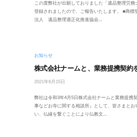
この度弊社が出願しておりました「遺品整理労務
h
登録されましたので、ご報告いたします。 ■商
o
法人 遺品整理適正化推進協会...
r
i
お知らせ
株式会社ナームと、業務提携契約
2021年6月15日
b
y
弊社は令和3年4月5日株式会社ナームと業務提携
h
事などお寺に関する相談所』として、皆さまとお
o
い、仏縁を繋ぐことにより仏教文...
r
i