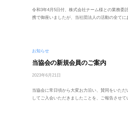
理
y
適
令和3年4月5日付、株式会社ナーム様との業務委託
h
携で御座いましたが、当社団法人の活動の全てに
o
正
r
化
i
推
進
お知らせ
協
当協会の新規会員のご案内
会
2023年6月21日
b
y
当協会に常日頃から大変お力沿い、賛同をいただ
h
してご入会いただきましたことを、ご報告させて
o
r
i