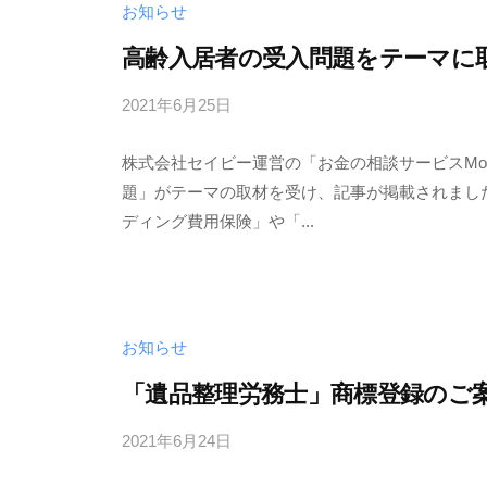
お知らせ
高齢入居者の受入問題をテーマに
2021年6月25日
b
y
株式会社セイビー運営の「お金の相談サービスMo
h
題」がテーマの取材を受け、記事が掲載されました
o
ディング費用保険」や「...
r
i
お知らせ
「遺品整理労務士」商標登録のご
2021年6月24日
b
y