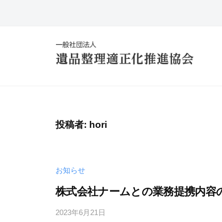
コ
般
ン
社
テ
団
ン
法
ツ
人
一
へ
遺
般
品
ス
社
整
キ
理
団
投稿者:
hori
ッ
適
法
プ
正
人
化
お知らせ
遺
推
品
株式会社ナームとの業務提携内容
進
整
協
2023年6月21日
b
会